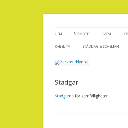
Backmurklan.se
HEM
ÅRSMÖTE
AVTAL
D
KABEL-TV
STÄDDAG & SCHEMAN
Stadgar
Stadgarna
för samfälligheten