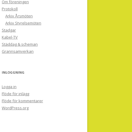
Om föreningen
Protokoll
Arkiv Årsmöten
Arkiv Styrelsemöten
Stadgar
Kabel-TV
Städdag & scheman
Grannsamverkan
INLOGGNING
Logga in
Flöde för inlägg
Flöde för kommentarer
WordPress.org