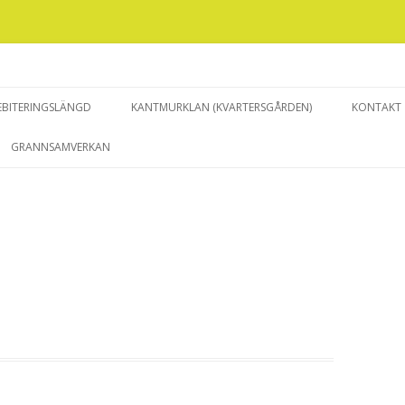
Hoppa till innehåll
EBITERINGSLÄNGD
KANTMURKLAN (KVARTERSGÅRDEN)
KONTAKT
GRANNSAMVERKAN