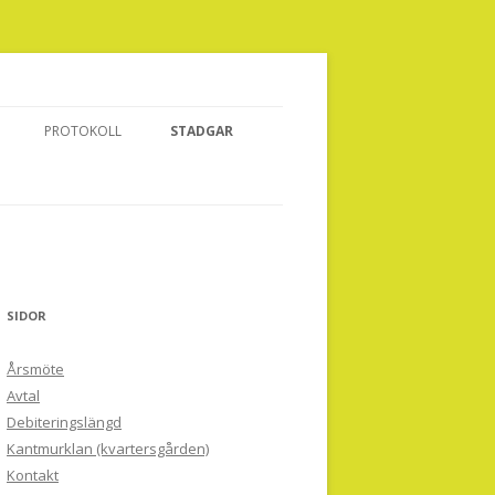
PROTOKOLL
STADGAR
ARKIV ÅRSMÖTEN
ARKIV STYRELSEMÖTEN
SIDOR
Årsmöte
Avtal
Debiteringslängd
Kantmurklan (kvartersgården)
Kontakt